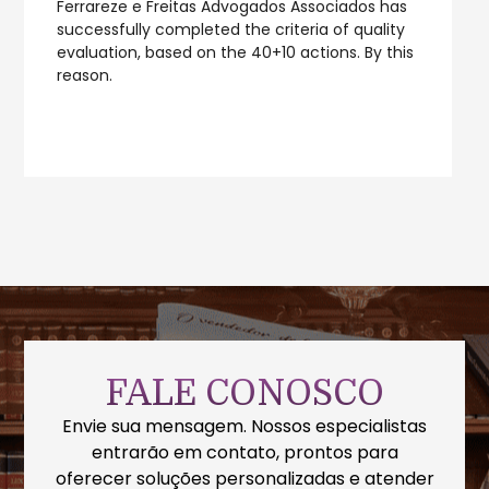
as
O instituto Giuseppe e Anita Garibaldi conferiu
ty
ao FFA o TROFÉU ANITA GARIBALDI em 2012 pelo
his
reconhecimento ao desempenho e dedicação
da profissão na comunidade em que atua.
FALE CONOSCO
Envie sua mensagem. Nossos especialistas
entrarão em contato, prontos para
oferecer soluções personalizadas e atender