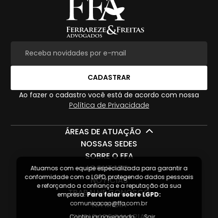
CADASTRAR
Ao fazer o cadastro você está de acordo com nossa
Política de Privacidade
ÁREAS DE ATUAÇÃO
NOSSAS SEDES
SOBRE O FFA
CONTATO
Atuamos com equipe especializada para garantir a
conformidade com a LGPD, protegendo dados pessoais
NOTíCIAS
e reforçando a confiança e a reputação da sua
TRABALHE CONOSCO
empresa.
Para falar sobre LGPD:
NA MíDIA
comunicacao@ffa.com.br
IGUALDADE SALARIAL
Continuar navegando
Sair